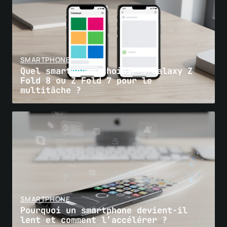
SMARTPHONE
Quel smartphone choisir : Galaxy Z
Fold 8 ou Z Fold 7 pour le
multitâche ?
SMARTPHONE
Pourquoi un smartphone devient-il
lent et comment l’accélérer ?