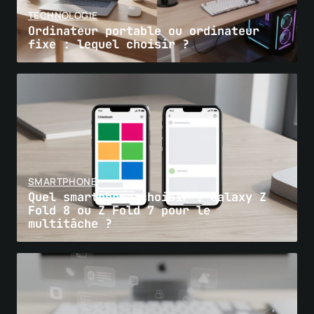
TECHNOLOGIE
Ordinateur portable ou ordinateur
fixe : lequel choisir ?
SMARTPHONE
Quel smartphone choisir : Galaxy Z
Fold 8 ou Z Fold 7 pour le
multitâche ?