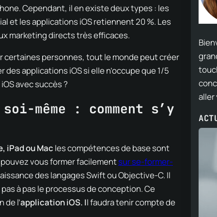
ne. Cependant, il en existe deux types : les
 et les applications iOS retiennent 20 %. Les
x marketing directs très efficaces.
Bien
grand
r certaines personnes, tout le monde peut créer
touch
er des applications iOS si elle n’occupe que 1/5
conc
 iOS avec succès ?
aller
 soi-même : comment s’y
ACT
e, iPad ou Mac
les compétences de base sont
s pouvez vous former facilement
sur se-former-
naissance des langages Swift ou Objective-C. Il
e pas à pas le processus de conception. Ce
 de l’
application iOS. I
l faudra tenir compte de