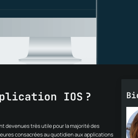
plication IOS ?
Bi
nt devenues très utile pour
la majorité des
heures consacrées au quotidien aux appli
cations