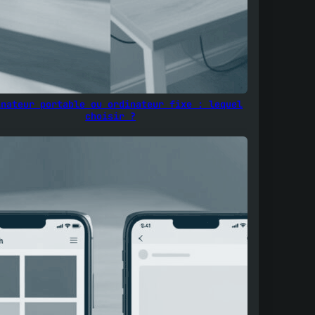
inateur portable ou ordinateur fixe : lequel
choisir ?