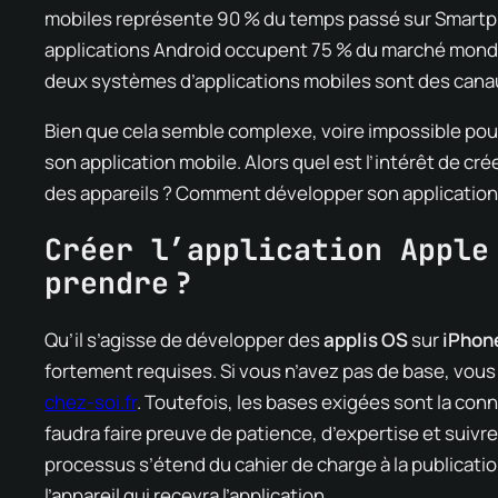
mobiles représente 90 % du temps passé sur Smartpho
applications Android occupent 75 % du marché mondial
deux systèmes d’applications mobiles sont des canau
Bien que cela semble complexe, voire impossible pou
son application mobile. Alors quel est l’intérêt de cré
des appareils ? Comment développer son application
Créer l’application Apple
prendre ?
Qu’il s’agisse de développer des
applis OS
sur
iPhon
fortement requises. Si vous n’avez pas de base, vou
chez-soi.fr
. Toutefois, les bases exigées sont la con
faudra faire preuve de patience, d’expertise et suivr
processus s’étend du cahier de charge à la publication
l’appareil qui recevra l’application.