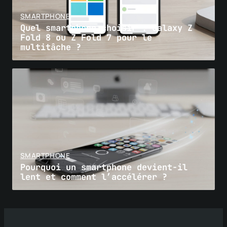
SMARTPHONE
Quel smartphone choisir : Galaxy Z
Fold 8 ou Z Fold 7 pour le
multitâche ?
SMARTPHONE
Pourquoi un smartphone devient-il
lent et comment l’accélérer ?