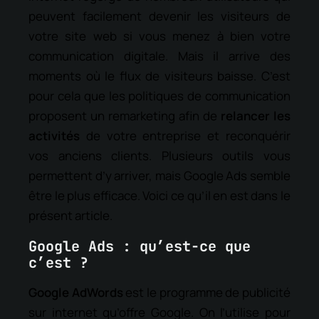
peuvent facilement devenir les visiteurs de
votre site web si vous menez à bien votre
communication digitale. Mais il arrive des
moments où le flux de visiteurs baisse. C’est
pour cela que les politiques de communication
proposent un remarketing afin de
relancer les
activités
de votre entreprise et reconquérir
vos anciens clients. Plusieurs outils vous
permettent d’y arriver, mais Google Ads semble
être le plus efficace. Voici ce qu’il en est dans le
présent article.
Google Ads : qu’est-ce que
c’est ?
Google AdWords
est le programme de publicité
sur internet qu’offre Google. On l’utilise pour